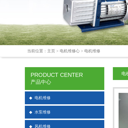
当前位置：
主页
>
电机维修心
>
电机维修
电
PRODUCT CENTER
产品中心
◆
电机维修
◆
水泵维修
◆
风机维修