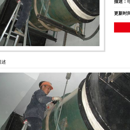
描述：
更新时
描述