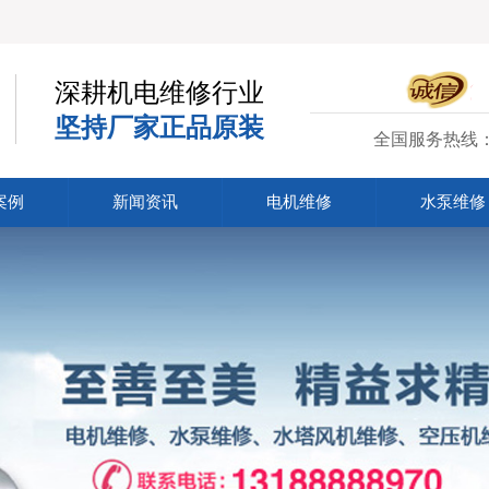
！
深耕机电维修行业
坚持厂家正品原装
全国服务热线
案例
新闻资讯
电机维修
水泵维修