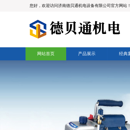
您好，欢迎访问济南德贝通机电设备有限公司官方网站
网站首页
产品展示
经典