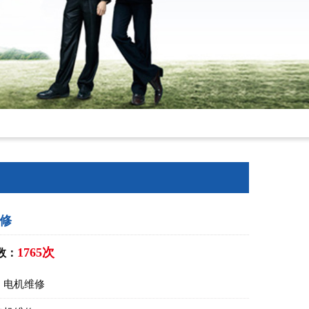
修
1765次
数：
：
电机维修