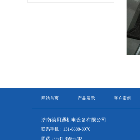
网站首页
产品展示
客户案例
济南德贝通机电设备有限公司
联系手机：131-8888-8970
固话：0531-85966202