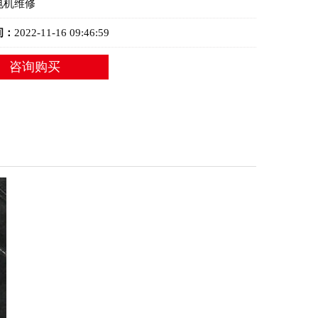
电机维修
间：
2022-11-16 09:46:59
咨询购买