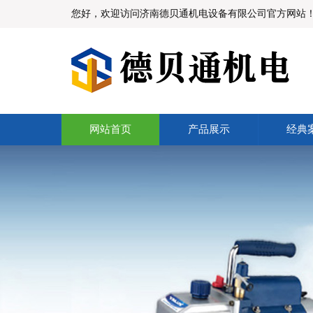
您好，欢迎访问济南德贝通机电设备有限公司官方网站
网站首页
产品展示
经典