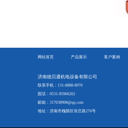
网站首页
产品展示
客户案例
济南德贝通机电设备有限公司
联系手机：131-8888-8970
固话：0531-85966202
邮箱：317038908@qq.com
地址：济南市槐荫区张庄路276号