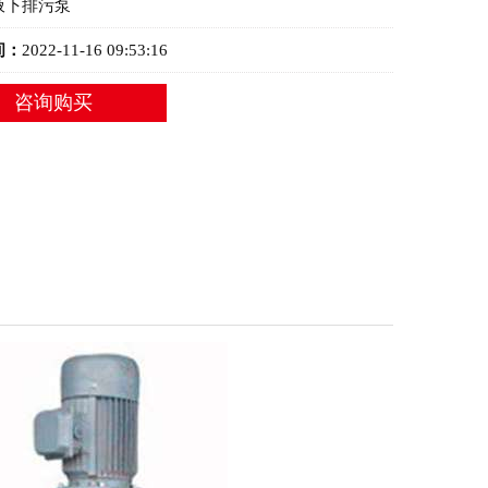
液下排污泵
间：
2022-11-16 09:53:16
咨询购买