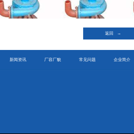
返回 →
新闻资讯
厂容厂貌
常见问题
企业简介