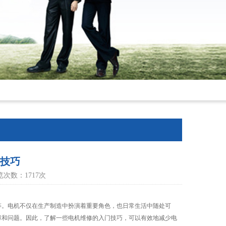
技巧
浏览次数：1717次
等。电机不仅在生产制造中扮演着重要角色，也日常生活中随处可
障和问题。因此，了解一些电机维修的入门技巧，可以有效地减少电