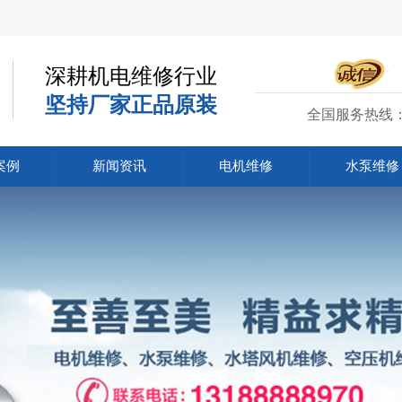
！
深耕机电维修行业
坚持厂家正品原装
全国服务热线
案例
新闻资讯
电机维修
水泵维修