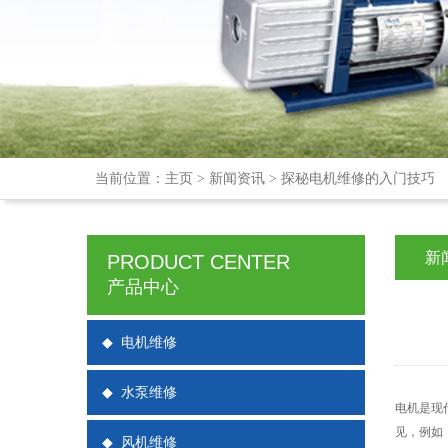
当前位置：
主页
>
新闻资讯
>
探秘电机维修的入门技巧
新
PRODUCT CENTER
产品中心
◆
电机维修
◆
水泵维修
电机是现
见，例如
◆
风机维修