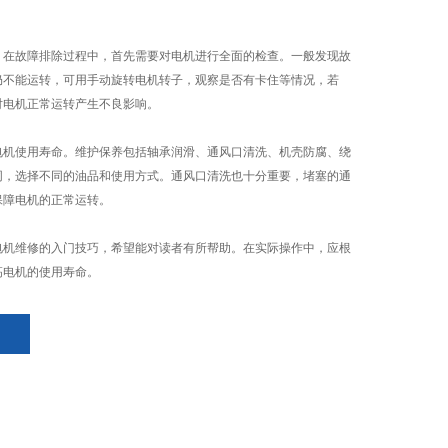
。在故障排除过程中，首先需要对电机进行全面的检查。一般发现故
仍不能运转，可用手动旋转电机转子，观察是否有卡住等情况，若
对电机正常运转产生不良影响。
电机使用寿命。维护保养包括轴承润滑、通风口清洗、机壳防腐、绕
同，选择不同的油品和使用方式。通风口清洗也十分重要，堵塞的通
保障电机的正常运转。
电机维修的入门技巧，希望能对读者有所帮助。在实际操作中，应根
高电机的使用寿命。